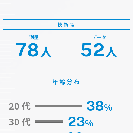
技術職
測量
データ
78
52
人
人
年齢分布
38
20 代
%
23
30 代
%