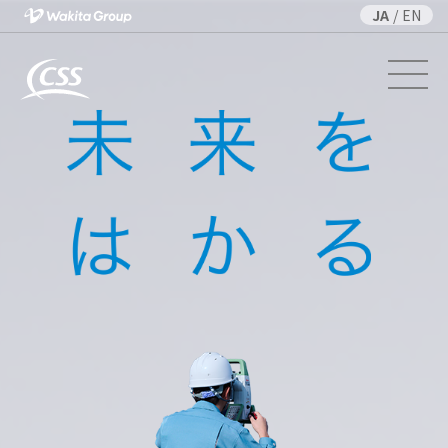
JA
/
EN