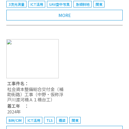
3次元測量
ICT活用
UAV空中写真
急傾斜地
関東
MORE
工事件名：
社会資本整備総合交付金（補
助街路）工事（中野・仮称浮
戸川渡河橋Ａ１橋台工）
着工年 ：
2024年
BIM/CIM
ICT活用
TLS
橋梁
関東