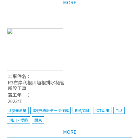
MORE
工事件名：
R3右岸利根川垣根排水樋管
新設工事
着工年 ：
2023年
3次元測量
3次元設計データ作成
BIM/CIM
ICT活用
TLS
河川・堤防
関東
MORE