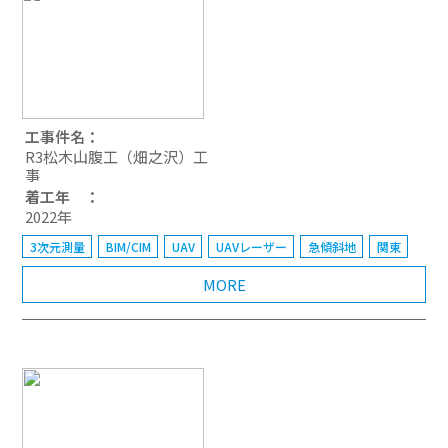
工事件名：
R3松木山腹工（畑之沢）工
事
着工年 ：
2022年
3次元測量
BIM/CIM
UAV
UAVレーザー
急傾斜地
関東
MORE