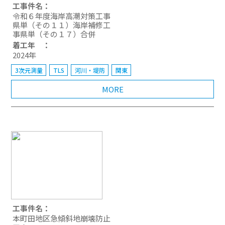
工事件名：
令和６年度海岸高潮対策工事
県単（その１１）海岸補修工
事県単（その１７）合併
着工年 ：
2024年
3次元測量
TLS
河川・堤防
関東
MORE
工事件名：
本町田地区急傾斜地崩壊防止