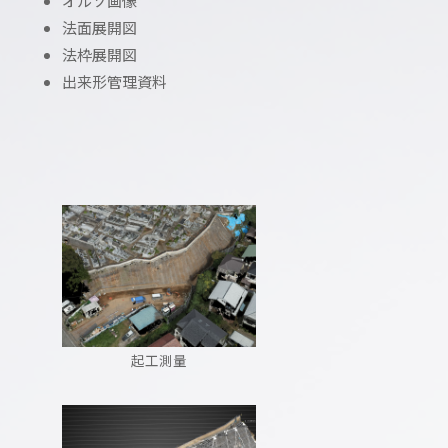
オルソ画像
法面展開図
法枠展開図
出来形管理資料
起工測量