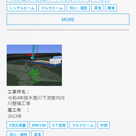
シングルビーム
マルチビーム
河川・堤防
深浅
関東
MORE
工事件名：
令和4年度木曽川下流管内河
川整備工事
着工年 ：
2023年
3次元測量
BIM/CIM
ICT活用
マルチビーム
中部
河川・堤防
深浅