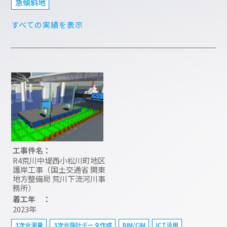
急傾斜地
すべての実績を表示
工事件名：
R4荒川中堤西小松川町地区
護岸工事（国土交通省 関東
地方整備局 荒川下流河川事
務所）
着工年 ：
2023年
3次元測量
3次元設計データ作成
BIM/CIM
ICT活用