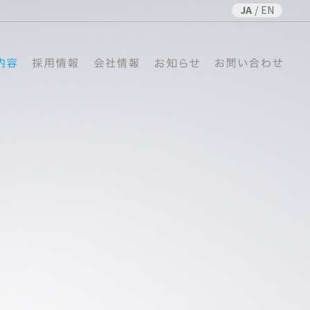
JA
/
EN