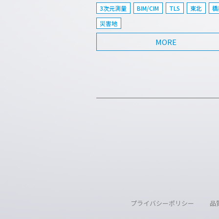
3次元測量
BIM/CIM
TLS
東北
橋
災害地
MORE
プライバシーポリシー
品