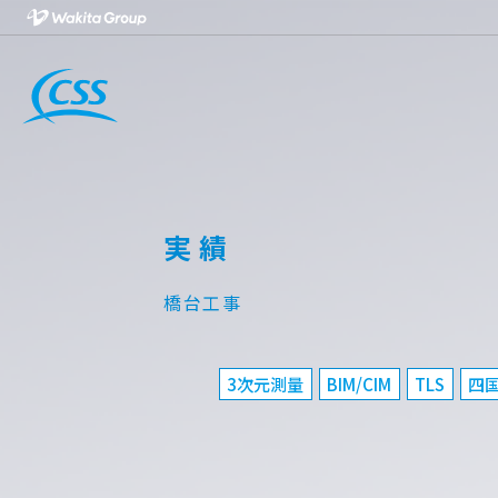
実績
橋台工事
3次元測量
BIM/CIM
TLS
四