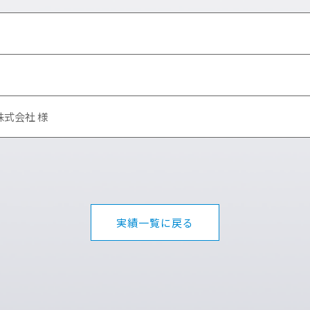
式会社 様
実績一覧に戻る