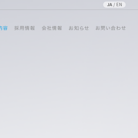
JA
/
EN