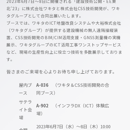
2023年6月7日～8日に開催される「建設技術公開・EE東
北’23」に株式会社ワキタと株式会社CSS技術開発が、ワキ
タグループとして合同出展いたします。
ブースでは、ワキタのICT地盤改良システムや大裕株式会社
（ワキタグループ）が提供する建設機械の無人遠隔操縦装
置、CSS技術開発のBIM/CIM活用支援・GNSS測量機の実機
展示、ワキタグループのICT活用工事ワンストップサービス
など、現場の生産性向上に役立つ技術を多数展示しておりま
す。
皆さまのご来場を心よりお待ち申し上げております。
屋内ブ
A-036
（ワキタ＆CSS技術開発の合
ース
同ブース）
サテラ
A-902
（インフラDX（ICT）体験広
イト会
場）
場
2023年6月7日（水）～8日（木）10:00