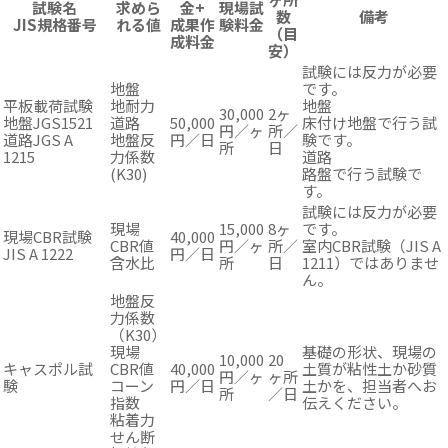
試験名
求めら
金+
現場試
数
備考
JIS規格番号
れる値
成果作
験料金
（目
成料金
安）
試験には反力が必要
地盤
です。
平板載荷試験
地耐力
地盤
30,000
2ヶ
地盤
JGS1521
道路
50,000
床付け地盤で行う試
円／ヶ
所／
道路
JGS A
地盤反
円／日
験です。
所
日
1215
力係数
道路
(K30)
路盤で行う試験で
す。
試験には反力が必要
現場
15,000
8ヶ
です。
現場CBR試験
40,000
CBR値
円／ヶ
所／
室内CBR試験（JIS A
JIS A 1222
円／日
含水比
所
日
1211）ではありませ
ん。
地盤反
力係数
（K30）
現場
基礎の形状、現場の
10,000
20
キャスポル試
CBR値
40,000
土質が粘性土か砂質
円／ヶ
ヶ所
験
コーン
円／日
土かを、担当者へお
所
／日
指数
伝えください。
粘着力
せん断