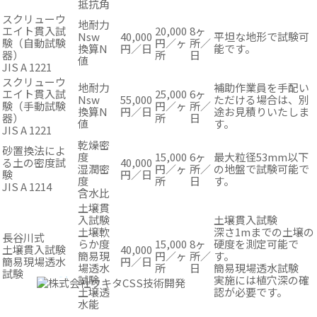
抵抗角
スクリューウ
地耐力
エイト貫入試
20,000
8ヶ
Nsw
40,000
平坦な地形で試験可
験（自動試験
円／ヶ
所／
換算N
円／日
能です。
器）
所
日
値
JIS A 1221
スクリューウ
地耐力
補助作業員を手配い
エイト貫入試
25,000
6ヶ
Nsw
55,000
ただける場合は、別
験（手動試験
円／ヶ
所／
換算N
円／日
途お見積りいたしま
器）
所
日
値
す。
JIS A 1221
乾燥密
砂置換法によ
度
15,000
6ヶ
最大粒径53mm以下
る土の密度試
40,000
湿潤密
円／ヶ
所／
の地盤で試験可能で
験
円／日
度
所
日
す。
JIS A 1214
含水比
土壌貫
入試験
土壌貫入試験
土壌軟
深さ1mまでの土壌の
長谷川式
らか度
15,000
8ヶ
硬度を測定可能で
土壌貫入試験
40,000
簡易現
円／ヶ
所／
す。
簡易現場透水
円／日
場透水
所
日
簡易現場透水試験
試験
試験
実施には植穴深の確
土壌透
認が必要です。
水能